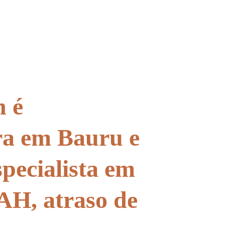
Bauru 
o em Bauru 
 é 
ntil
ra em Bauru e 
pecialista em 
AH, atraso de 