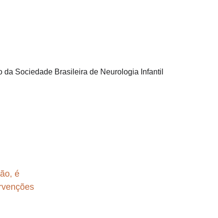
ão, é 
ervenções 