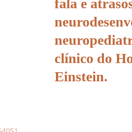
fala e atraso
neurodesenv
neuropediatr
clínico do Ho
Einstein. 
664051