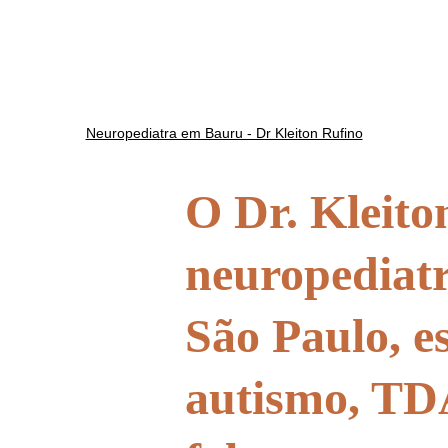
pediatra em 
ta pediátric
Neuropediatra em Bauru - Dr Kleiton Rufino
O Dr. Kleiton
rologista Infa
neuropediat
São Paulo, es
autismo, TD