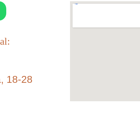
al:
, 18-28 